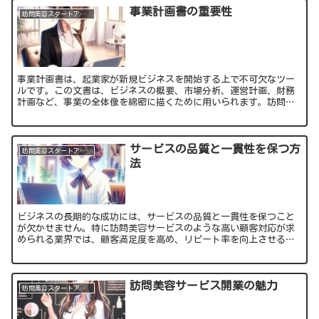
事業計画書の重要性
訪問美容スタートアップ初級編
事業計画書は、起業家が新規ビジネスを開始する上で不可欠なツー
ルです。この文書は、ビジネスの概要、市場分析、運営計画、財務
計画など、事業の全体像を綿密に描くために用いられます。訪問美
容サービスを含むあらゆるビジネスにおいて、事業計画書の作成
は...
サービスの品質と一貫性を保つ方
訪問美容スタートアップ初級編
法
ビジネスの長期的な成功には、サービスの品質と一貫性を保つこと
が欠かせません。特に訪問美容サービスのような高い顧客対応が求
められる業界では、顧客満足度を高め、リピート率を向上させるた
めに、サービス品質の維持と向上が不可欠です。本記事では、訪
問...
訪問美容サービス開業の魅力
訪問美容スタートアップ初級編