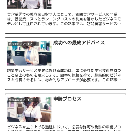
美容業界での独立を目指す人にとって、訪問美容サービスの開業
は、低開業コストとランニングコストの利点を活かしたビジネスモ
デルとして注目されています。この記事では、訪問美容サービスと
店舗型美容室の開業および運営に関わる具体的なコストを比較し、
訪...
成功への最終アドバイス
訪問美容スタートアップ初級編
訪問美容サービス業界における成功は、単に優れた美容技術を持つ
こと以上のものを要求します。顧客の信頼を得て、継続的にビジネ
スを成長させるには、総合的なアプローチが必要です。この記事で
は、訪問美容サービスを成功に導くための最終アドバイスを提供
し...
申請プロセス
訪問美容スタートアップ初級編
ビジネスを立ち上げる過程において、必要な許可や免許の申請プロ